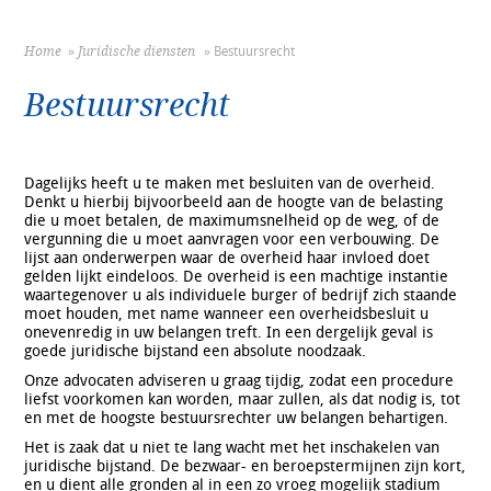
Home
»
Juridische diensten
» Bestuursrecht
You are here
Bestuursrecht
Dagelijks heeft u te maken met besluiten van de overheid.
Denkt u hierbij bijvoorbeeld aan de hoogte van de belasting
die u moet betalen, de maximumsnelheid op de weg, of de
vergunning die u moet aanvragen voor een verbouwing. De
lijst aan onderwerpen waar de overheid haar invloed doet
gelden lijkt eindeloos. De overheid is een machtige instantie
waartegenover u als individuele burger of bedrijf zich staande
moet houden, met name wanneer een overheidsbesluit u
onevenredig in uw belangen treft. In een dergelijk geval is
goede juridische bijstand een absolute noodzaak.
Onze advocaten adviseren u graag tijdig, zodat een procedure
liefst voorkomen kan worden, maar zullen, als dat nodig is, tot
en met de hoogste bestuursrechter uw belangen behartigen.
Het is zaak dat u niet te lang wacht met het inschakelen van
juridische bijstand. De bezwaar- en beroepstermijnen zijn kort,
en u dient alle gronden al in een zo vroeg mogelijk stadium