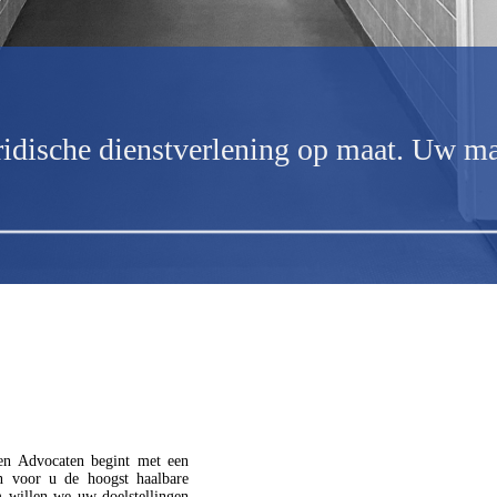
ridische dienstverlening op maat. Uw ma
en Advocaten begint met een
n voor u de hoogst haalbare
 willen we uw doelstellingen